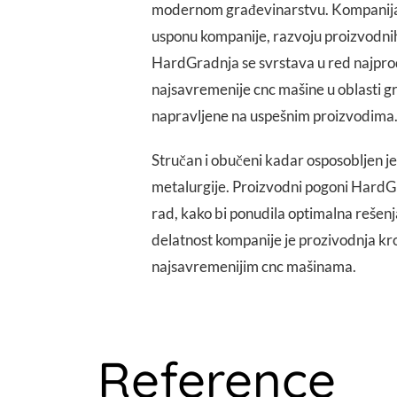
modernom građevinarstvu. Kompanija 
usponu kompanije, razvoju proizvodnih
HardGradnja se svrstava u red najprod
najsavremenije cnc mašine u oblasti gr
napravljene na uspešnim proizvodima
Stručan i obučeni kadar osposobljen je 
metalurgije. Proizvodni pogoni HardG
rad, kako bi ponudila optimalna rešen
delatnost kompanije je prozivodnja krov
najsavremenijim cnc mašinama.
Reference