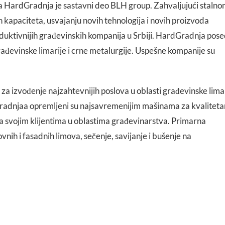
HardGradnja je sastavni deo BLH group. Zahvaljujući staln
 kapaciteta, usvajanju novih tehnologija i novih proizvoda
uktivnijih građevinskih kompanija u Srbiji. HardGradnja pos
ađevinske limarije i crne metalurgije. Uspešne kompanije su
.
za izvođenje najzahtevnijih poslova u oblasti građevinske limar
radnjaa opremljeni su najsavremenijim mašinama za kvaliteta
ja svojim klijentima u oblastima građevinarstva. Primarna
nih i fasadnih limova, sečenje, savijanje i bušenje na