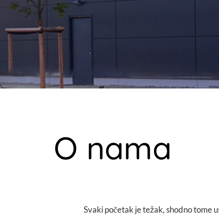
O nama
Svaki početak je težak, shodno tome u