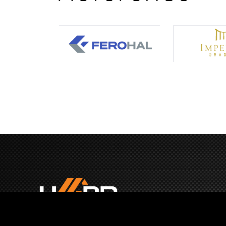
HardLim,
HardTrans,
Limp