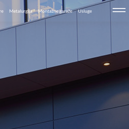
re
Metalurgija
Montažne garaže
Usluge