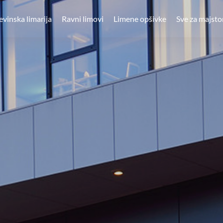
vinska limarija
Ravni limovi
Limene opšivke
Sve za majsto
Usluge
O nama
Politika
kvaliteta
Reference
Kontakt
Reference