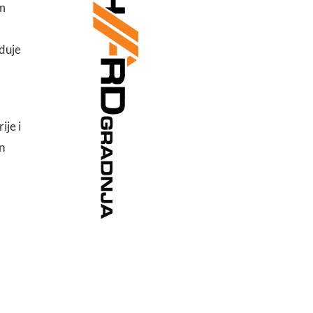
om
eduje
ije i
n