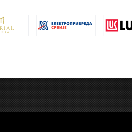
lex,
BRAND,
BLH GROUP,