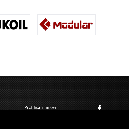
Profilisani limovi
Građevinska limarija