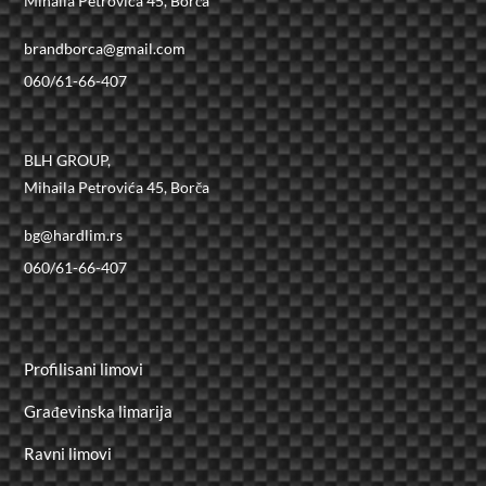
Mihaila Petrovića 45, Borča
brandborca@gmail.com
060/61-66-407
BLH GROUP,
Mihaila Petrovića 45, Borča
bg@hardlim.rs
060/61-66-407
Profilisani limovi
Građevinska limarija
Ravni limovi