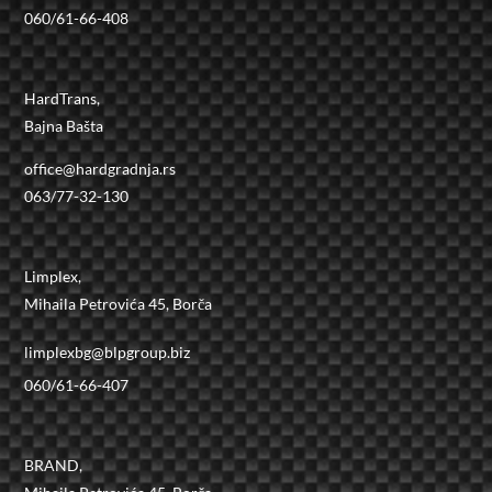
060/61-66-408
HardTrans,
Bajna Bašta
office@hardgradnja.rs
063/77-32-130
Limplex,
Mihaila Petrovića 45, Borča
limplexbg@blpgroup.biz
060/61-66-407
BRAND,