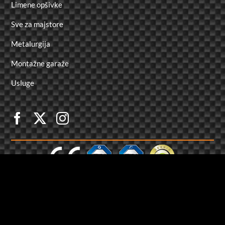
Limene opšivke
Sve za majstore
Metalurgija
Montažne garaže
Usluge
created by
LD Studio